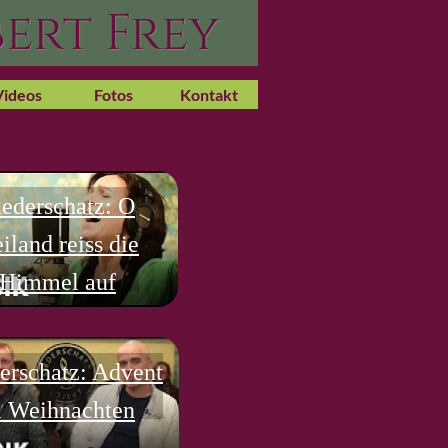
ert Frey
Videos
Fotos
Kontakt
iederschatz: O
iland reiss die
Himmel auf
erschatz: Advent
 Weihnachten