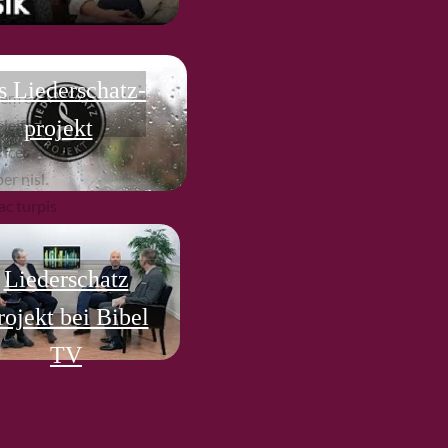
s Liederschatz-
rem enim,
eleifend.
projekt
rices
er nisl.
ac turpis
Liederschatz
rojekt bei Bibel
TV