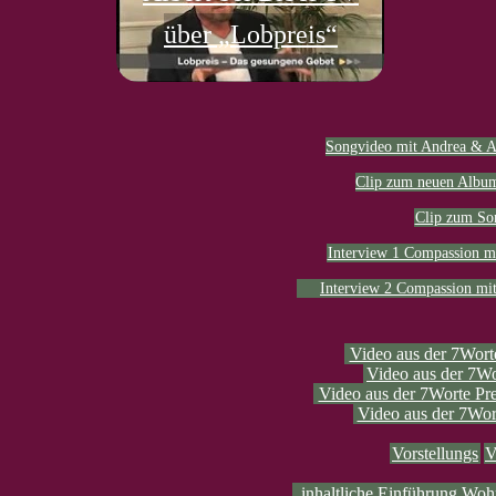
über „Lobpreis“
Songvideo mit Andrea & A
Clip zum neuen Album
Clip zum So
Interview 1 Compassion mi
Interview 2 Compassion mit
Video aus der 7Worte
Video aus der 7Wo
Video aus der 7Worte Pr
Video aus der 7Wor
Vorstellungs
V
inhaltliche Einführung Woh