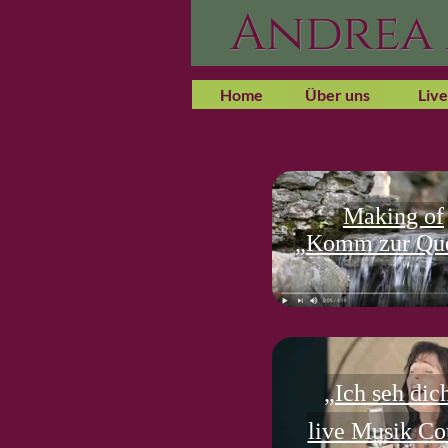
Andrea
Home
Über uns
Live
Making of
„Komm zur Que
„Ich seh dic
live Musik C