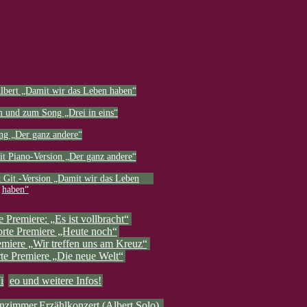
lbert „Damit wir das Leben haben“
 und zum Song „Drei in eins“
ng „Der ganz andere“
t Piano-Version „Der ganz andere“
 Git.-Version „Damit wir das Leben
haben“
 Premiere: „Es ist vollbracht“
rte Premiere „Heute noch“
emiere „Wir treffen uns am Kreuz“
te Premiere „Die neue Welt“
i
eo und weitere Infos!
nzimmer.Erzählkonzert (Albert Solo)