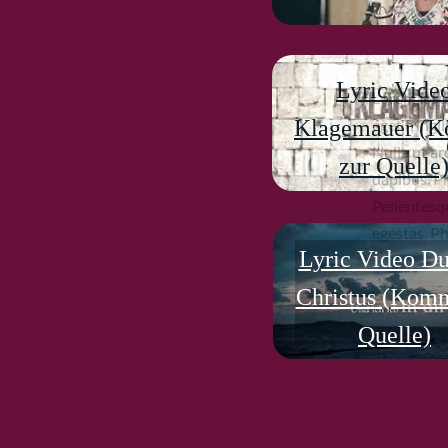
Lyric Vide
Lorem ipsum
Klagemauer (
eget fringi
Nulla ut ar
zur Quelle
dapibus. Ph
Pellentesq
egestas. Ph
Lyric Video Du
Christus (Kom
Quelle)