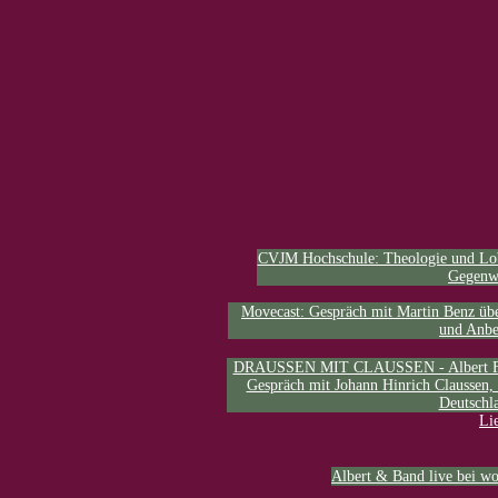
CVJM Hochschule: Theologie und Lobp
Gegenw
Movecast: Gespräch mit Martin Benz üb
und Anbe
DRAUSSEN MIT CLAUSSEN - Albert Frey
Gespräch mit Johann Hinrich Claussen, 
über alte und neue So
Deutschl
Li
Albert & Band live bei wo