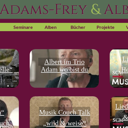
 Adams-Frey
&
Alb
Seminare
Alben
Bücher
Projekte
L
Albert im Trio
lle“
Adam wo bist du
live
He
Lied
h“
Musik Couch Talk
&
ouch
„wild & weise“