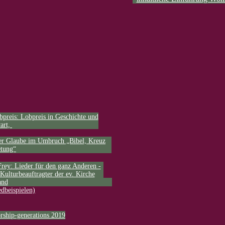
reis: Lobpreis in Geschichte und
art,
er Glaube im Umbruch „Bibel, Kreuz
tung“
: Lieder für den ganz Anderen -
Kulturbeauftragter der ev. Kirche
ngs und was dahinter steht (mit
and
edbeispielen)
rship-generations 2019